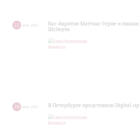
Бас-баритон Маттиас Герне и пиани
22
мая
,
2021
Шуберта
В Петербурге представили Digital-п
20
мая
,
2021