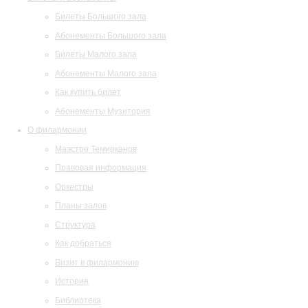
Билеты Большого зала
Абонементы Большого зала
Билеты Малого зала
Абонементы Малого зала
Как купить билет
Абонементы Музитория
О филармонии
Маэстро Темирканов
Правовая информация
Оркестры
Планы залов
Структура
Как добраться
Визит в филармонию
История
Библиотека