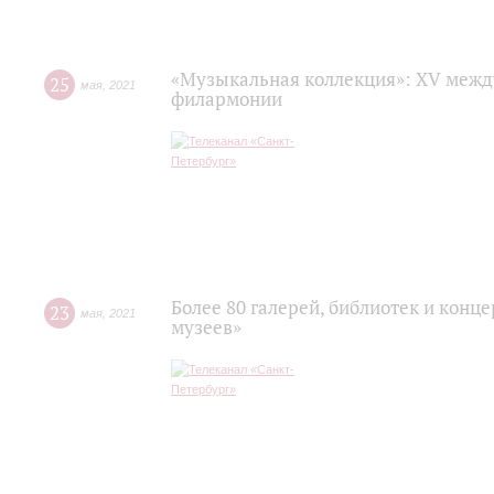
«Музыкальная коллекция»: XV межд
25
мая
,
2021
филармонии
Более 80 галерей, библиотек и конц
23
мая
,
2021
музеев»