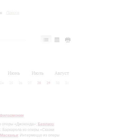
Пресса
Июнь
Июль
Август
24
25
26
27
28
29
30
31
 филармонии
из оперы «Джоконда»;
Берлиоз
:
х
: Баркарола из оперы «Сказки
Масканьи
: Интермеццо из оперы