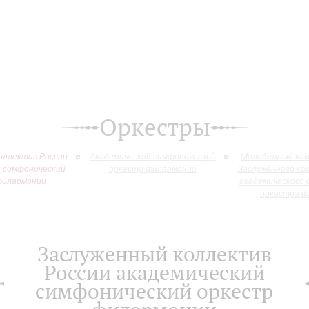
Оркестры
оллектив России
Академический симфонический
Молодежный кам
й симфонический
оркестр филармонии
Заслуженного ко
филармонии
академического 
оркестра ф
Заслуженный коллектив
России академический
симфонический оркестр