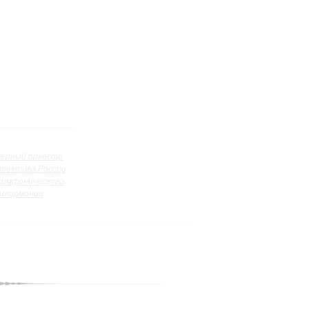
ерный оркестр
ллектива России
симфонического
илармонии