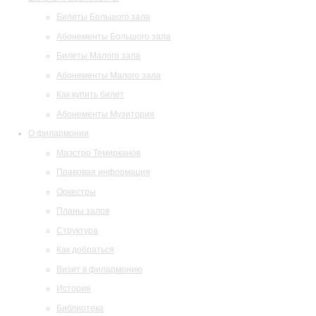
Билеты Большого зала
Абонементы Большого зала
Билеты Малого зала
Абонементы Малого зала
Как купить билет
Абонементы Музитория
О филармонии
Маэстро Темирканов
Правовая информация
Оркестры
Планы залов
Структура
Как добраться
Визит в филармонию
История
Библиотека