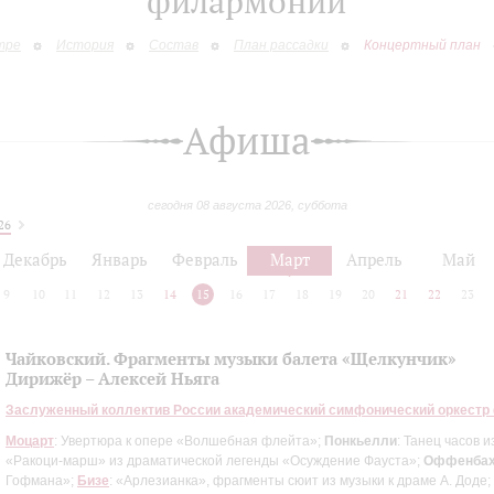
филармонии
тре
История
Состав
План рассадки
Концертный план
Афиша
сегодня 08 августа 2026, суббота
26
Декабрь
Январь
Февраль
Март
Апрель
Май
9
10
11
12
13
14
15
16
17
18
19
20
21
22
23
Чайковский. Фрагменты музыки балета «Щелкунчик»
Дирижёр – Алексей Ньяга
Заслуженный коллектив России академический симфонический оркестр
Моцарт
: Увертюра к опере «Волшебная флейта»;
Понкьелли
: Танец часов 
«Ракоци-марш» из драматической легенды «Осуждение Фауста»;
Оффенба
Гофмана»;
Бизе
: «Арлезианка», фрагменты сюит из музыки к драме А. Доде;