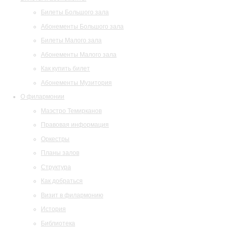
Билеты Большого зала
Абонементы Большого зала
Билеты Малого зала
Абонементы Малого зала
Как купить билет
Абонементы Музитория
О филармонии
Маэстро Темирканов
Правовая информация
Оркестры
Планы залов
Структура
Как добраться
Визит в филармонию
История
Библиотека