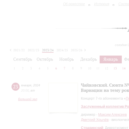
Об оркестре
История
Сост
сегодня 
2021/22
2022/23
2023/24
2024/25
2025/26
2026/27
Сентябрь
Октябрь
Ноябрь
Декабрь
Январь
Ф
1
2
3
4
5
6
7
8
9
10
11
12
13
14
Чайковский. Сюита № 
23
января
,
2024
Вариации на тему рок
20:00
,
вт
Концерт 7-го абонемента «
П
Большой зал
Заслуженный коллектив Ро
дирижер -
Максим Алексеев
Дмитрий Хрычёв
- виолончел
Стравинский
: Дивертисмент